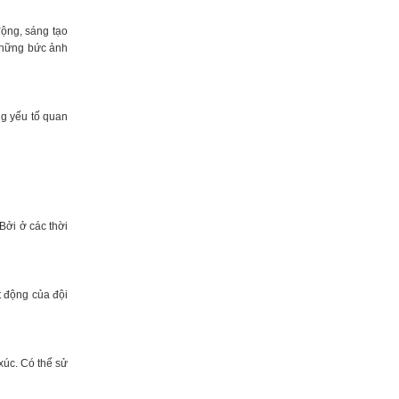
động, sáng tạo
 những bức ảnh
ng yếu tố quan
Bởi ở các thời
t động của đội
xúc. Có thể sử