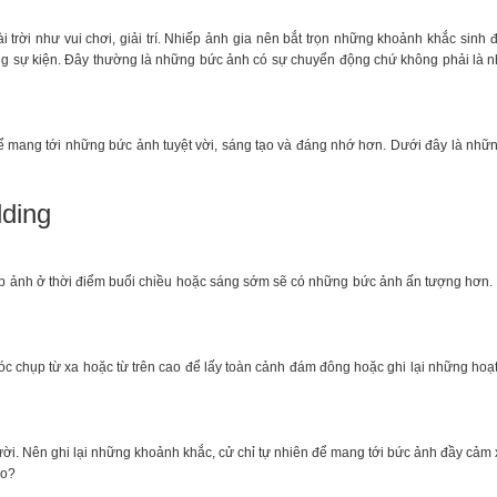
rời như vui chơi, giải trí. Nhiếp ảnh gia nên bắt trọn những khoảnh khắc sinh 
rong sự kiện. Đây thường là những bức ảnh có sự chuyển động chứ không phải là
ể mang tới những bức ảnh tuyệt vời, sáng tạo và đáng nhớ hơn. Dưới đây là nhữ
lding
p ảnh ở thời điểm buổi chiều hoặc sáng sớm sẽ có những bức ảnh ấn tượng hơn. 
c chụp từ xa hoặc từ trên cao để lấy toàn cảnh đám đông hoặc ghi lại những hoạ
ời. Nên ghi lại những khoảnh khắc, cử chỉ tự nhiên để mang tới bức ảnh đầy cảm 
ào?