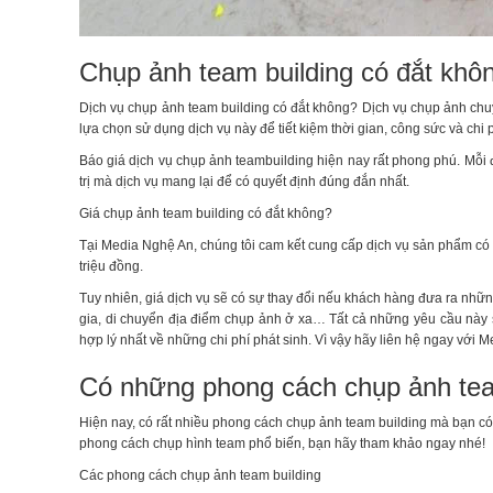
Chụp ảnh team building có đắt khô
Dịch vụ chụp ảnh team building có đắt không? Dịch vụ chụp ảnh chuy
lựa chọn sử dụng dịch vụ này để tiết kiệm thời gian, công sức và chi p
Báo giá dịch vụ chụp ảnh teambuilding hiện nay rất phong phú. Mỗi
trị mà dịch vụ mang lại để có quyết định đúng đắn nhất.
Giá chụp ảnh team building có đắt không?
Tại Media Nghệ An, chúng tôi cam kết cung cấp dịch vụ sản phẩm có g
triệu đồng.
Tuy nhiên, giá dịch vụ sẽ có sự thay đổi nếu khách hàng đưa ra nhữ
gia, di chuyển địa điểm chụp ảnh ở xa… Tất cả những yêu cầu này s
hợp lý nhất về những chi phí phát sinh. Vì vậy hãy liên hệ ngay với 
Có những phong cách chụp ảnh tea
Hiện nay, có rất nhiều phong cách chụp ảnh team building mà bạn c
phong cách chụp hình team phổ biến, bạn hãy tham khảo ngay nhé!
Các phong cách chụp ảnh team building