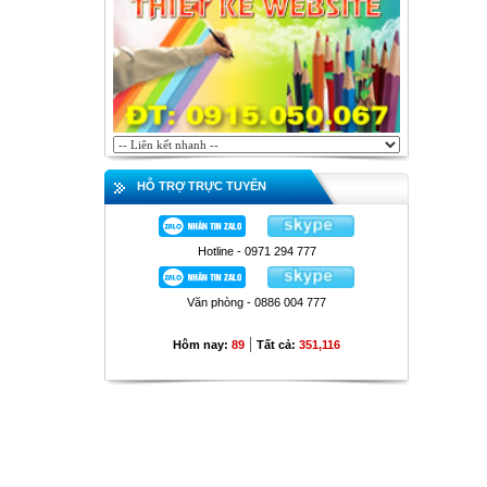
HỖ TRỢ TRỰC TUYẾN
Hotline - 0971 294 777
Văn phòng - 0886 004 777
|
Hôm nay:
89
Tất cả:
351,116