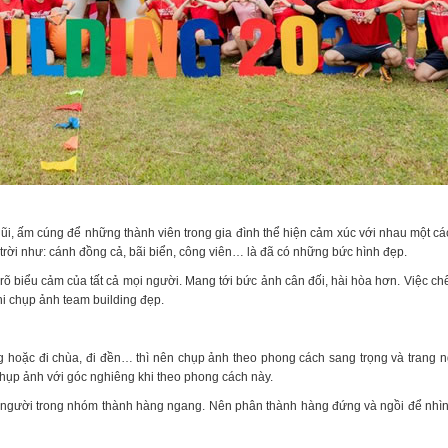
i, ấm cúng để những thành viên trong gia đình thể hiện cảm xúc với nhau một cá
trời như: cánh đồng cả, bãi biển, công viên… là đã có những bức hình đẹp.
rõ biểu cảm của tất cả mọi người. Mang tới bức ảnh cân đối, hài hòa hơn. Việc ch
hi chụp ảnh team building đẹp.
ng hoặc đi chùa, đi đền… thì nên chụp ảnh theo phong cách sang trọng và trang 
hụp ảnh với góc nghiêng khi theo phong cách này.
i người trong nhóm thành hàng ngang. Nên phân thành hàng đứng và ngồi để nhì