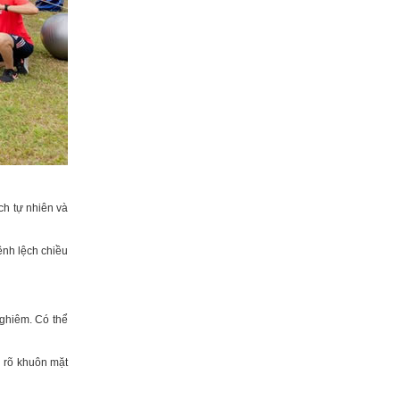
ch tự nhiên và
ênh lệch chiều
nghiêm. Có thể
n rõ khuôn mặt