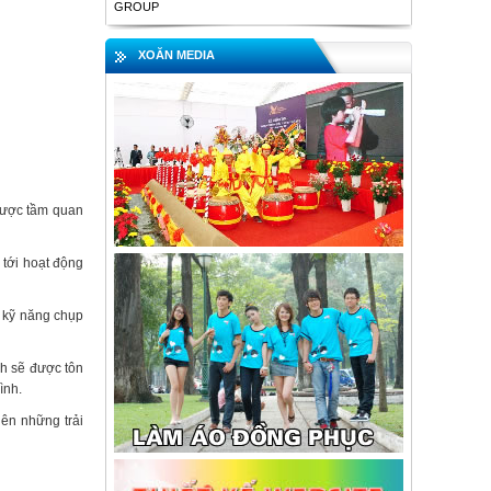
GROUP
XOĂN MEDIA
 được tầm quan
 tới hoạt động
, kỹ năng chụp
nh sẽ được tôn
ình.
nên những trải