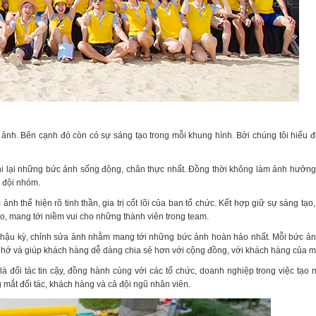
p ảnh. Bên cạnh đó còn có sự sáng tạo trong mỗi khung hình. Bởi chúng tôi hiểu
i lại những bức ảnh sống động, chân thực nhất. Đồng thời không làm ảnh hưởng
g đội nhóm.
 thể hiện rõ tinh thần, gia trị cốt lõi của ban tổ chức. Kết hợp giữ sự sáng tạo
o, mang tới niềm vui cho những thành viên trong team.
vụ hậu kỳ, chỉnh sửa ảnh nhằm mang tới những bức ảnh hoàn hảo nhất. Mỗi bức ả
 nhớ và giúp khách hàng dễ dàng chia sẻ hơn với cộng đồng, với khách hàng của m
đối tác tin cậy, đồng hành cùng với các tổ chức, doanh nghiệp trong việc tạo 
mắt đối tác, khách hàng và cả đội ngũ nhân viên.