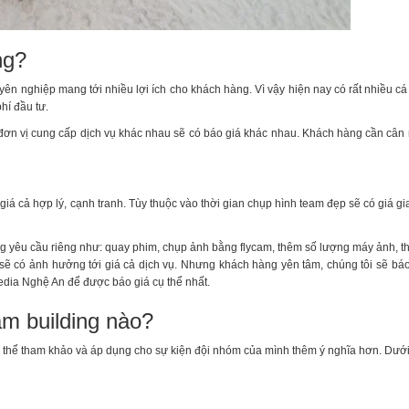
ng?
ên nghiệp mang tới nhiều lợi ích cho khách hàng. Vì vậy hiện nay có rất nhiều cá
hí đầu tư.
 đơn vị cung cấp dịch vụ khác nhau sẽ có báo giá khác nhau. Khách hàng cần cân
iá cả hợp lý, cạnh tranh. Tùy thuộc vào thời gian chụp hình team đẹp sẽ có giá gi
ng yêu cầu riêng như: quay phim, chụp ảnh bằng flycam, thêm số lượng máy ảnh, 
ẽ có ảnh hưởng tới giá cả dịch vụ. Nhưng khách hàng yên tâm, chúng tôi sẽ báo
Media Nghệ An để được báo giá cụ thể nhất.
m building nào?
ó thể tham khảo và áp dụng cho sự kiện đội nhóm của mình thêm ý nghĩa hơn. Dướ