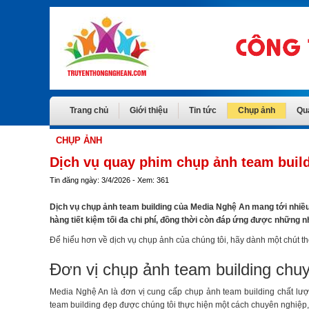
Trang chủ
Giới thiệu
Tin tức
Chụp ảnh
Qu
CHỤP ẢNH
Dịch vụ quay phim chụp ảnh team buil
Tin đăng ngày: 3/4/2026 - Xem: 361
Dịch vụ chụp ảnh team building của Media Nghệ An mang tới nhiều 
hàng tiết kiệm tối đa chi phí, đồng thời còn đáp ứng được những 
Để hiểu hơn về dịch vụ chụp ảnh của chúng tôi, hãy dành một chút th
Đơn vị chụp ảnh team building chu
Media Nghệ An là đơn vị cung cấp chụp ảnh team building chất lư
team building đẹp được chúng tôi thực hiện một cách chuyên nghiệp