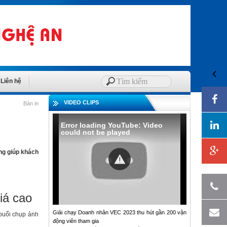
Liên hệ
VIDEO CLIPS
Bản in
Error loading YouTube: Video
could not be played
ợng giúp khách
iá cao
Giải chạy Doanh nhân VEC 2023 thu hút gần 200 vận
buổi chụp ảnh
động viên tham gia