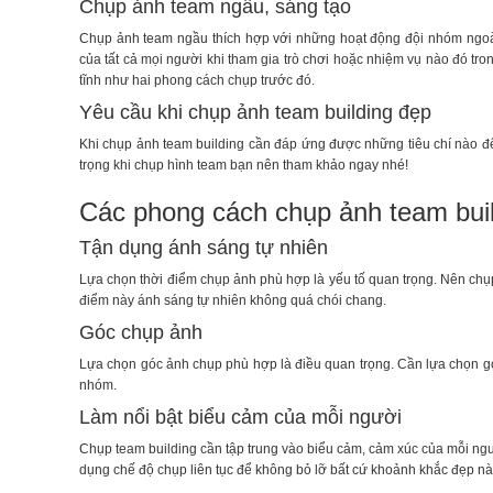
Chụp ảnh team ngầu, sáng tạo
Chụp ảnh team ngầu thích hợp với những hoạt động đội nhóm ngoài t
của tất cả mọi người khi tham gia trò chơi hoặc nhiệm vụ nào đó t
tĩnh như hai phong cách chụp trước đó.
Yêu cầu khi chụp ảnh team building đẹp
Khi chụp ảnh team building cần đáp ứng được những tiêu chí nào đ
trọng khi chụp hình team bạn nên tham khảo ngay nhé!
Các phong cách chụp ảnh team bui
Tận dụng ánh sáng tự nhiên
Lựa chọn thời điểm chụp ảnh phù hợp là yếu tố quan trọng. Nên chụ
điểm này ánh sáng tự nhiên không quá chói chang.
Góc chụp ảnh
Lựa chọn góc ảnh chụp phù hợp là điều quan trọng. Cần lựa chọn gó
nhóm.
Làm nổi bật biểu cảm của mỗi người
Chụp team building cần tập trung vào biểu cảm, cảm xúc của mỗi ngư
dụng chế độ chụp liên tục để không bỏ lỡ bất cứ khoảnh khắc đẹp n