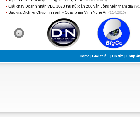
Top 10 Địa chỉ mua quà tặng TP. Vinh, Nghệ An
(28/9/2023)
Giải chạy Doanh nhân VEC 2023 thu hút gần 200 vận động viên tham gia
(9/
Báo giá Dịch vụ Chụp hình ảnh - Quay phim Vinh Nghệ An
(10/4/2026)
Home
|
Giới thiệu
|
Tin tức
|
Chụp ả