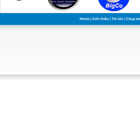
Home
|
Giới thiệu
|
Tin tức
|
Chụp ả