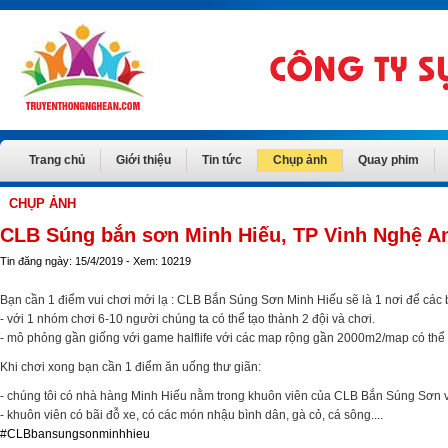
Trang chủ
Giới thiệu
Tin tức
Chụp ảnh
Quay phim
CHỤP ẢNH
CLB Súng bắn sơn Minh Hiếu, TP Vinh Nghệ A
Tin đăng ngày: 15/4/2019 - Xem: 10219
Bạn cần 1 điểm vui chơi mới lạ : CLB Bắn Súng Sơn Minh Hiếu sẽ là 1 nơi để các bạ
- với 1 nhóm chơi 6-10 người chúng ta có thể tạo thành 2 đội và chơi.
- mô phỏng gần giống với game halflife với các map rộng gần 2000m2/map có thể 
Khi chơi xong bạn cần 1 điểm ăn uống thư giãn:
- chúng tôi có nhà hàng Minh Hiếu nằm trong khuôn viên của CLB Bắn Súng Sơn vớ
- khuôn viên có bãi đỗ xe, có các món nhậu bình dân, gà cỏ, cá sông....
#
CLBbansungsonminhhieu