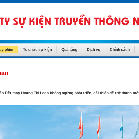
ay phim
Tổ chức sự kiện
Quà tặng
Dịch vụ
Chính sách
oan
ần Dệt may Hoàng Thị Loan không ngừng phát triển, cải thiện để trở thành mộ