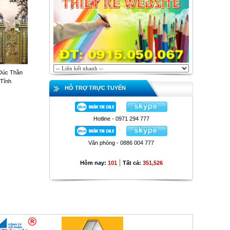
Đúc Thần
 Tĩnh
HỖ TRỢ TRỰC TUYẾN
Hotline - 0971 294 777
Văn phòng - 0886 004 777
|
Hôm nay:
101
Tất cả:
351,526