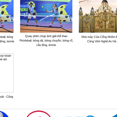
Quay phim chụp ảnh giải thể thao
eball, bóng
Nhà máy Cửa Cổng Nhôm 
Pickleball, bóng đá, bóng chuyền, bóng rổ,
lông, tennis
Công Vinh Nghệ An Hà
cầu lông, tennis
oái - Cộng