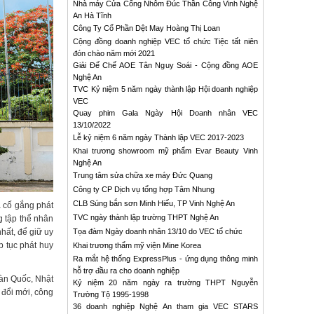
Nhà máy Cửa Cổng Nhôm Đúc Thần Công Vinh Nghệ
An Hà Tĩnh
Công Ty Cổ Phần Dệt May Hoàng Thị Loan
Cộng đồng doanh nghiệp VEC tổ chức Tiệc tất niên
đón chào năm mới 2021
Giải Đế Chế AOE Tân Nguy Soái - Cộng đồng AOE
Nghệ An
TVC Kỷ niệm 5 năm ngày thành lập Hội doanh nghiệp
VEC
Quay phim Gala Ngày Hội Doanh nhân VEC
13/10/2022
Lễ kỷ niệm 6 năm ngày Thành lập VEC 2017-2023
Khai trương showroom mỹ phẩm Evar Beauty Vinh
Nghệ An
Trung tâm sửa chữa xe máy Đức Quang
Công ty CP Dịch vụ tổng hợp Tâm Nhung
CLB Súng bắn sơn Minh Hiếu, TP Vinh Nghệ An
à cố gắng phát
TVC ngày thành lập trường THPT Nghệ An
g tập thể nhân
Tọa đàm Ngày doanh nhân 13/10 do VEC tổ chức
hất, để giữ uy
p tục phát huy
Khai trương thẩm mỹ viện Mine Korea
Ra mắt hệ thống ExpressPlus - ứng dụng thông minh
hỗ trợ đầu ra cho doanh nghiệp
Hàn Quốc, Nhật
Kỷ niệm 20 năm ngày ra trường THPT Nguyễn
 đổi mới, công
Trường Tộ 1995-1998
36 doanh nghiệp Nghệ An tham gia VEC STARS