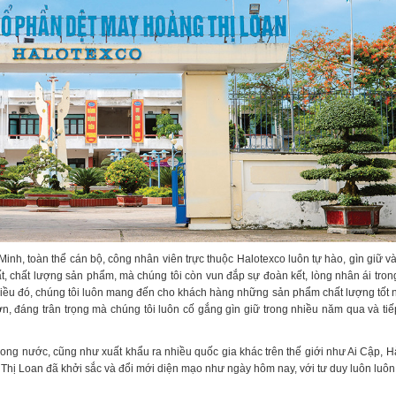
h, toàn thể cán bộ, công nhân viên trực thuộc Halotexco luôn tự hào, gìn giữ v
 chất lượng sản phẩm, mà chúng tôi còn vun đắp sự đoàn kết, lòng nhân ái tron
iều đó, chúng tôi luôn mang đến cho khách hàng những sản phẩm chất lượng tốt n
lớn, đáng trân trọng mà chúng tôi luôn cố gắng gìn giữ trong nhiều năm qua và tiế
ong nước, cũng như xuất khẩu ra nhiều quốc gia khác trên thế giới như Ai Cập, 
hị Loan đã khởi sắc và đổi mới diện mạo như ngày hôm nay, với tư duy luôn luôn