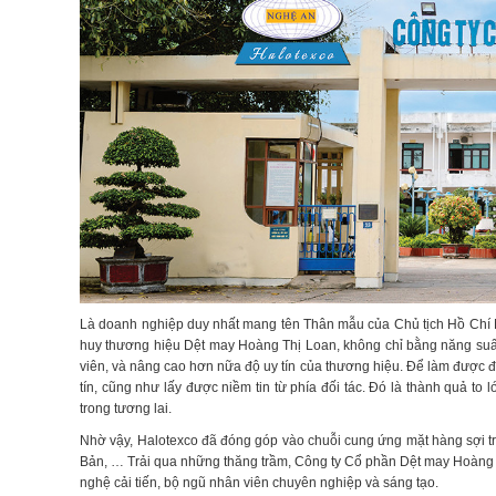
Là doanh nghiệp duy nhất mang tên Thân mẫu của Chủ tịch Hồ Chí Min
huy thương hiệu Dệt may Hoàng Thị Loan, không chỉ bằng năng suất,
viên, và nâng cao hơn nữa độ uy tín của thương hiệu. Để làm được đ
tín, cũng như lấy được niềm tin từ phía đối tác. Đó là thành quả to 
trong tương lai.
Nhờ vậy, Halotexco đã đóng góp vào chuỗi cung ứng mặt hàng sợi tr
Bản, … Trải qua những thăng trầm, Công ty Cổ phần Dệt may Hoàng T
nghệ cải tiến, bộ ngũ nhân viên chuyên nghiệp và sáng tạo.