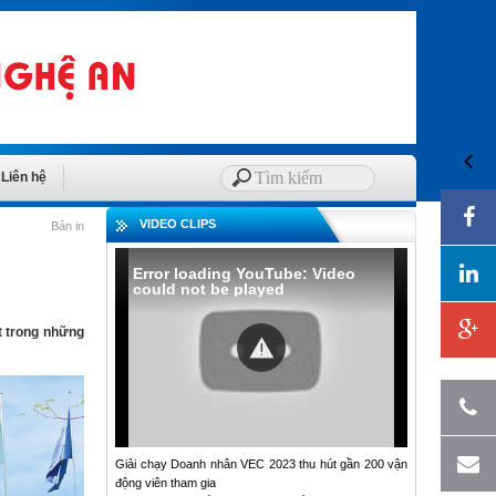
Liên hệ
VIDEO CLIPS
Bản in
Error loading YouTube: Video
could not be played
t trong những
Giải chạy Doanh nhân VEC 2023 thu hút gần 200 vận
động viên tham gia