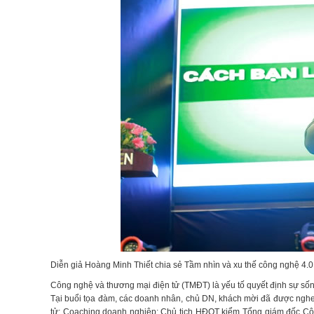
Diễn giả Hoàng Minh Thiết chia sẻ Tầm nhìn và xu thế công nghệ 4.0
Công nghệ và thương mại điện tử (TMĐT) là yếu tố quyết định sự sốn
Tại buổi tọa đàm, các doanh nhân, chủ DN, khách mời đã được nghe 
tử; Coaching doanh nghiệp; Chủ tịch HĐQT kiểm Tổng giám đốc Côn