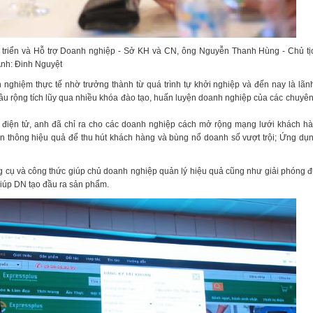
triển và Hỗ trợ Doanh nghiệp - Sở KH và CN, ông Nguyễn Thanh Hùng - Chủ t
nh: Đinh Nguyệt
 nghiệm thực tế nhờ trưởng thành từ quá trình tự khởi nghiệp và đến nay là lã
âu rộng tích lũy qua nhiều khóa đào tạo, huấn luyện doanh nghiệp của các chuyê
 điện tử, anh đã chỉ ra cho các doanh nghiệp cách mở rộng mạng lưới khách hà
yền thông hiệu quả để thu hút khách hàng và bùng nổ doanh số vượt trội; Ứng d
g cụ và công thức giúp chủ doanh nghiệp quản lý hiệu quả cũng như giải phóng đ
iúp DN tạo đầu ra sản phẩm.