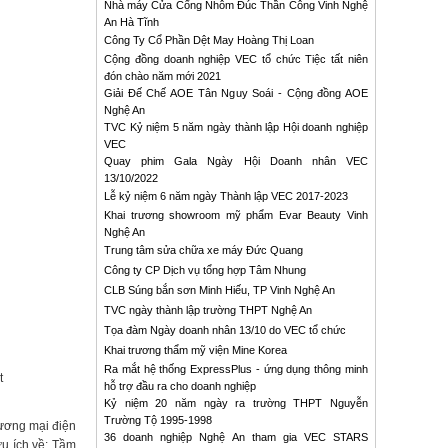
Nhà máy Cửa Cổng Nhôm Đúc Thần Công Vinh Nghệ
An Hà Tĩnh
Công Ty Cổ Phần Dệt May Hoàng Thị Loan
Cộng đồng doanh nghiệp VEC tổ chức Tiệc tất niên
đón chào năm mới 2021
Giải Đế Chế AOE Tân Nguy Soái - Cộng đồng AOE
Nghệ An
TVC Kỷ niệm 5 năm ngày thành lập Hội doanh nghiệp
VEC
Quay phim Gala Ngày Hội Doanh nhân VEC
13/10/2022
Lễ kỷ niệm 6 năm ngày Thành lập VEC 2017-2023
Khai trương showroom mỹ phẩm Evar Beauty Vinh
Nghệ An
Trung tâm sửa chữa xe máy Đức Quang
Công ty CP Dịch vụ tổng hợp Tâm Nhung
CLB Súng bắn sơn Minh Hiếu, TP Vinh Nghệ An
TVC ngày thành lập trường THPT Nghệ An
Tọa đàm Ngày doanh nhân 13/10 do VEC tổ chức
Khai trương thẩm mỹ viện Mine Korea
Ra mắt hệ thống ExpressPlus - ứng dụng thông minh
t
hỗ trợ đầu ra cho doanh nghiệp
Kỷ niệm 20 năm ngày ra trường THPT Nguyễn
Trường Tộ 1995-1998
hương mại điện
36 doanh nghiệp Nghệ An tham gia VEC STARS
u ích về: Tầm