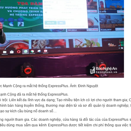
c Mạnh Cộng ra mắt hệ thống ExpressPlus. Ảnh: Đinh Nguyệt
ạnh Cộng đã ra mắt hệ thống ExpressPlus.
i trội: Liên kết đa lĩnh vực đa dạng; Tạo nhiều tiện ích có lợi cho người tham gia;
 hình bán hàng truyền thống, thương mại điện tử và sơ đồ quản lý doanh nghiệp
và tạo sự kích cầu bùng nổ doanh số…
đồng người tham gia. Các doanh nghiệp, cửa hàng là đối tác của của ExpressPlus 
iêu dùng mua sắm qua kênh ExpressPlus được tiết kiệm chi phí thông qua việc tí