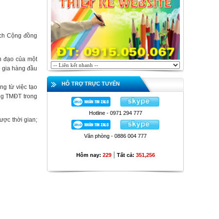
ịch Cộng đồng
nh đạo của một
n gia hàng đầu
HỖ TRỢ TRỰC TUYẾN
ng từ việc tạo
ụng TMĐT trong
Hotline - 0971 294 777
ược thời gian;
Văn phòng - 0886 004 777
|
Hôm nay:
229
Tất cả:
351,256