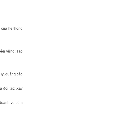
 của hệ thống
 bền vững; Tạo
lý, quảng cáo
à đối tác; Xây
 doanh về tiềm