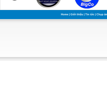
Home
|
Giới thiệu
|
Tin tức
|
Chụp ả