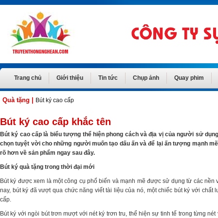
Trang chủ
Giới thiệu
Tin tức
Chụp ảnh
Quay phim
Quà tặng
|
Bút ký cao cấp
Bút ký cao cấp khắc tên
Bút ký cao cấp là biểu tượng thể hiện phong cách và địa vị của người sử dụng.
chọn tuyệt vời cho những người muốn tạo dấu ấn và để lại ấn tượng mạnh mẽ 
rõ hơn về sản phẩm ngay sau đây.
Bút ký quà tặng trong thời đại mới
Bút ký được xem là một công cụ phổ biến và mạnh mẽ được sử dụng từ các nền văn
nay, bút ký đã vượt qua chức năng viết tài liệu của nó, một chiếc bút ký với chấ
cấp.
Bút ký với ngòi bút trơn mượt với nét ký trơn tru, thể hiện sự tinh tế trong từn