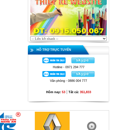
HỖ TRỢ TRỰC TUYẾN
Hotline - 0971 294 777
Văn phòng - 0886 004 777
|
Hôm nay:
53
Tất cả:
351,833