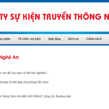
ay phim
Tổ chức sự kiện
Quà tặng
Dịch vụ
Chính sách
 Nghệ An
nơi để các bạn có thể trải nghiệm...
2/map có thể đáp ứng 60ng/ lần chơi.
 Súng Sơn với diện tích 500m2, rộng rãi, thoáng mát.
..