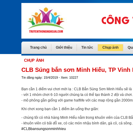
Trang chủ
Giới thiệu
Tin tức
Chụp ảnh
Qu
CHỤP ẢNH
CLB Súng bắn sơn Minh Hiếu, TP Vinh
Tin đăng ngày: 15/4/2019 - Xem: 10227
Bạn cần 1 điểm vui chơi mới lạ : CLB Bắn Súng Sơn Minh Hiếu sẽ là 1 
- với 1 nhóm chơi 6-10 người chúng ta có thể tạo thành 2 đội và chơi.
- mô phỏng gần giống với game halflife với các map rộng gần 2000m
Khi chơi xong bạn cần 1 điểm ăn uống thư giãn:
- chúng tôi có nhà hàng Minh Hiếu nằm trong khuôn viên của CLB Bắn
- khuôn viên có bãi đỗ xe, có các món nhậu bình dân, gà cỏ, cá sông..
#
CLBbansungsonminhhieu