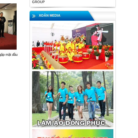
GROUP
XOĂN MEDIA
 gặp mặt đầu