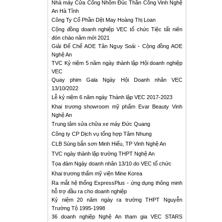
Nhà máy Cửa Cổng Nhôm Đúc Thần Công Vinh Nghệ
An Hà Tĩnh
Công Ty Cổ Phần Dệt May Hoàng Thị Loan
Cộng đồng doanh nghiệp VEC tổ chức Tiệc tất niên
đón chào năm mới 2021
Giải Đế Chế AOE Tân Nguy Soái - Cộng đồng AOE
Nghệ An
TVC Kỷ niệm 5 năm ngày thành lập Hội doanh nghiệp
VEC
Quay phim Gala Ngày Hội Doanh nhân VEC
13/10/2022
Lễ kỷ niệm 6 năm ngày Thành lập VEC 2017-2023
Khai trương showroom mỹ phẩm Evar Beauty Vinh
Nghệ An
Trung tâm sửa chữa xe máy Đức Quang
Công ty CP Dịch vụ tổng hợp Tâm Nhung
CLB Súng bắn sơn Minh Hiếu, TP Vinh Nghệ An
TVC ngày thành lập trường THPT Nghệ An
Tọa đàm Ngày doanh nhân 13/10 do VEC tổ chức
Khai trương thẩm mỹ viện Mine Korea
Ra mắt hệ thống ExpressPlus - ứng dụng thông minh
hỗ trợ đầu ra cho doanh nghiệp
Kỷ niệm 20 năm ngày ra trường THPT Nguyễn
Trường Tộ 1995-1998
36 doanh nghiệp Nghệ An tham gia VEC STARS